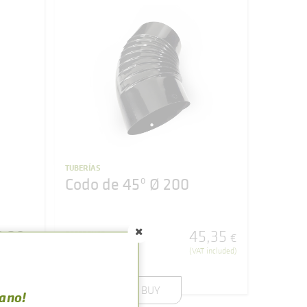
TUBERÍAS
Codo de 45º Ø 200
0
,
28
45
,
35
REFERENCE
€
€
500000000163
 included)
(VAT included)
BUY
rano!