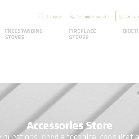
Calcul
Browser
Technical support
FREESTANDING
FIREPLACE
BIOET
STOVES
STOVES
Accessories Store
 questions, need a technical consultatio