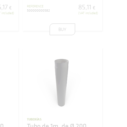
6
,
17
85
,
11
REFERENCE
€
€
500000000582
 included)
(VAT included)
BUY
TUBERÍAS
50
Tubo de 1m. de Ø 200