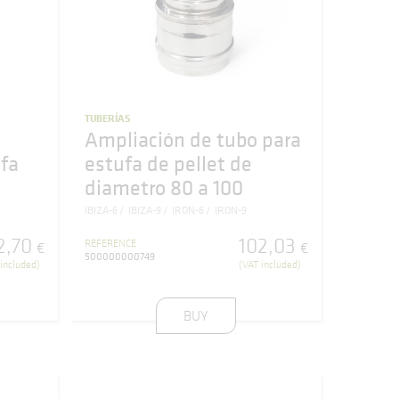
TUBERÍAS
Ampliación de tubo para
fa
estufa de pellet de
diametro 80 a 100
IBIZA-6
IBIZA-9
IRON-6
IRON-9
2
,
70
102
,
03
REFERENCE
€
€
500000000749
included)
(VAT included)
BUY