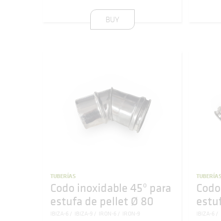
BUY
TUBERÍAS
TUBERÍA
Codo inoxidable 45º para
Codo
estufa de pellet Ø 80
estuf
IBIZA-6
IBIZA-9
IRON-6
IRON-9
IBIZA-6