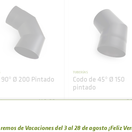
S
TUBERÍAS
 90º Ø 200 Pintado
Codo de 45º Ø 150
pintado
116
,
69
9
CE
REFERENCE
€
00174
600000000177
(VAT included)
(VAT
BUY
BUY
remos de Vacaciones del 3 al 28 de agosto ¡Feliz Ve