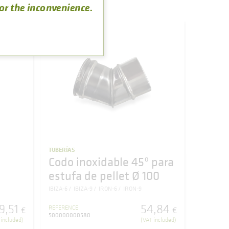
for the inconvenience.
TUBERÍAS
Codo inoxidable 45º para
estufa de pellet Ø 100
IBIZA-6
IBIZA-9
IRON-6
IRON-9
9
,
51
54
,
84
REFERENCE
€
€
500000000580
 included)
(VAT included)