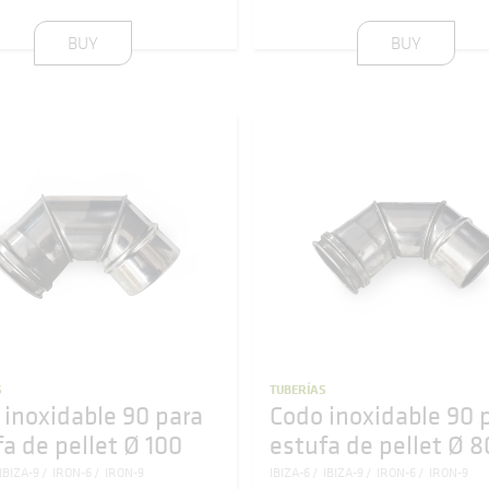
BUY
BUY
S
TUBERÍAS
 inoxidable 90 para
Codo inoxidable 90 
a de pellet Ø 100
estufa de pellet Ø 8
IBIZA-9
IRON-6
IRON-9
IBIZA-6
IBIZA-9
IRON-6
IRON-9