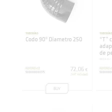
TUBERÍAS
TUBERÍA
Codo 90º Diametro 250
“T” c
adap
de pe
IBIZA-6
72
,
06
REFERENCE
REFEREN
€
500000000175
5000000
(VAT included)
BUY