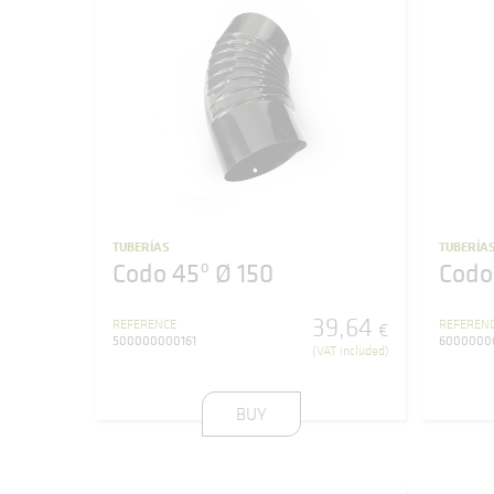
TUBERÍAS
TUBERÍA
Codo 45º Ø 150
Codo
39
,
64
REFERENCE
REFEREN
€
500000000161
6000000
(VAT included)
BUY