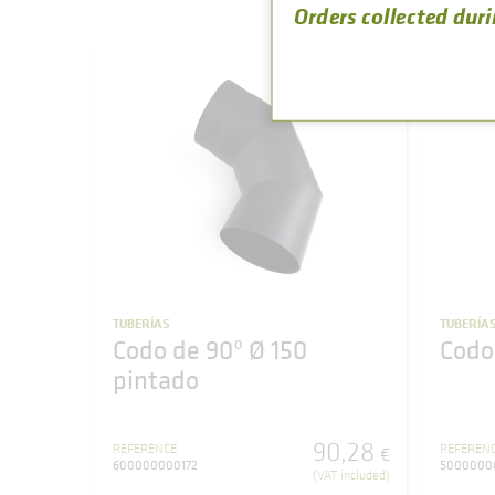
Orders collected duri
TUBERÍAS
TUBERÍA
Codo de 90º Ø 150
Codo
pintado
90
,
28
REFERENCE
REFEREN
€
600000000172
5000000
(VAT included)