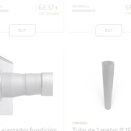
63
,
37
5
CE
REFERENCE
€
00581
500000000575
(VAT included)
(VAT
BUY
BUY
S
TUBERÍAS
 alargador fundición
Tubo de 1 metro Ø 1