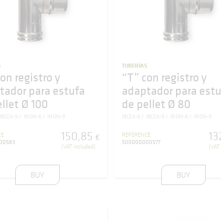
S
TUBERÍAS
on registro y
“T” con registro y
tador para estufa
adaptador para estu
llet Ø 100
de pellet Ø 80
IBIZA-9
IRON-6
IRON-9
IBIZA-6
IBIZA-9
IRON-6
IRON-9
150
,
85
13
CE
REFERENCE
€
00583
500000000577
(VAT included)
(VAT 
BUY
BUY