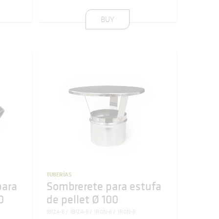
BUY
TUBERÍAS
para
Sombrerete para estufa
0
de pellet Ø 100
IBIZA-6
IBIZA-9
IRON-6
IRON-9