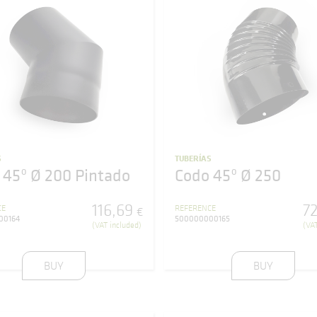
S
TUBERÍAS
 45º Ø 200 Pintado
Codo 45º Ø 250
116
,
69
7
CE
REFERENCE
€
00164
500000000165
(VAT included)
(VAT
BUY
BUY