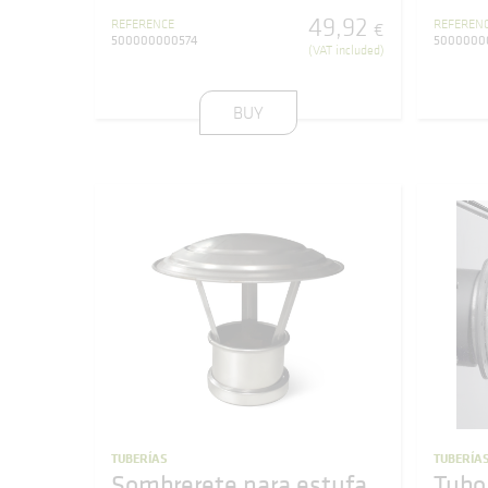
49
,
92
REFERENCE
REFEREN
€
500000000574
5000000
(VAT included)
BUY
TUBERÍAS
TUBERÍA
Sombrerete para estufa
Tubo