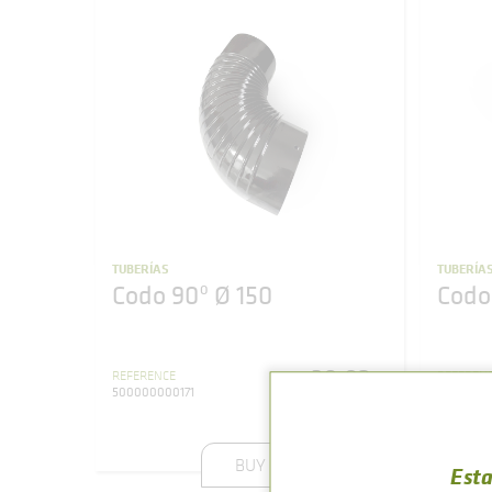
TUBERÍAS
TUBERÍA
Codo 90º Ø 150
Codo
39
,
82
REFERENCE
REFEREN
€
500000000171
6000000
(VAT included)
BUY
Esta