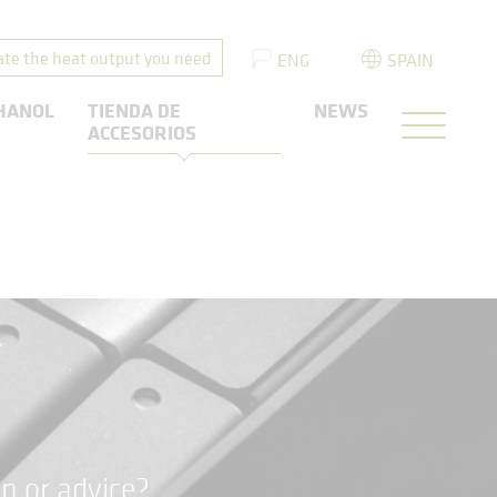
ate the heat output you need
ENG
SPAIN
HANOL
TIENDA DE
NEWS
ACCESORIOS
n or advice?