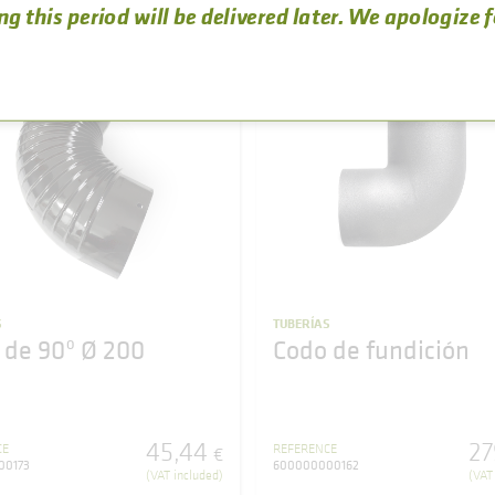
ng this period will be delivered later. We apologize 
S
TUBERÍAS
 de 90º Ø 200
Codo de fundición
45
,
44
27
CE
REFERENCE
€
00173
600000000162
(VAT included)
(VAT