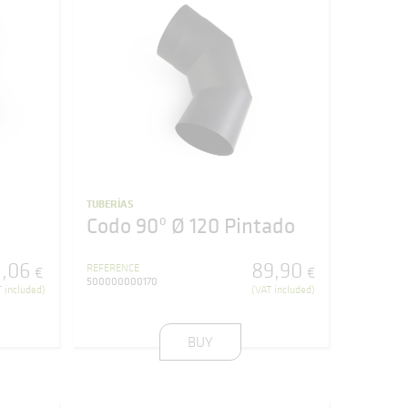
TUBERÍAS
Codo 90º Ø 120 Pintado
2
,
06
89
,
90
REFERENCE
€
€
500000000170
 included)
(VAT included)
BUY