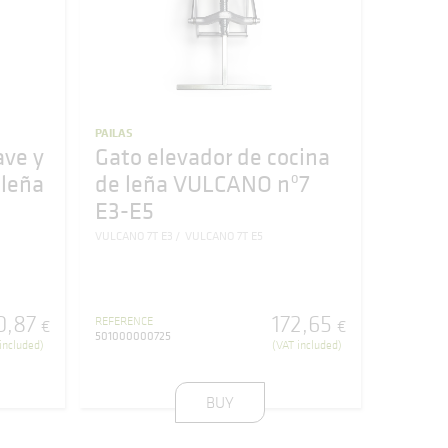
PAILAS
ave y
Gato elevador de cocina
 leña
de leña VULCANO nº7
E3-E5
VULCANO 7T E3
VULCANO 7T E5
0
,
87
172
,
65
REFERENCE
€
€
501000000725
included)
(VAT included)
BUY