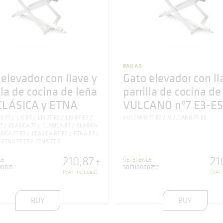
PAILAS
elevador con llave y
Gato elevador con ll
lla de cocina de leña
parrilla de cocina de
 CLÁSICA y ETNA
VULCANO nº7 E3-E5
IS 7T
LIS 8T
LIS 7T E3
LIS 8T E3
VULCANO 7T E3
VULCANO 7T E5
5T
CLASICA 7T
CLASICA 8T
CLASICA
SICA 7T E3
CLASICA 8T E3
ETNA 5T
ETNA 7T E3
ETNA 7T E
210
,
87
21
CE
REFERENCE
€
00015
501310000753
(VAT included)
(VAT 
BUY
BUY