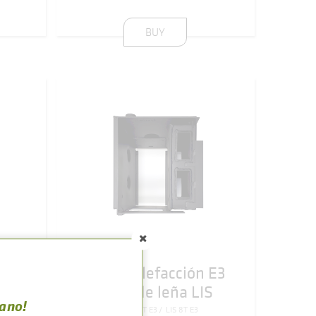
BUY
PAILAS
 E3
Paila de calefacción E3
de
de cocina de leña LIS
rano!
LIS 7T
LIS 8T
LIS 7T E3
LIS 8T E3