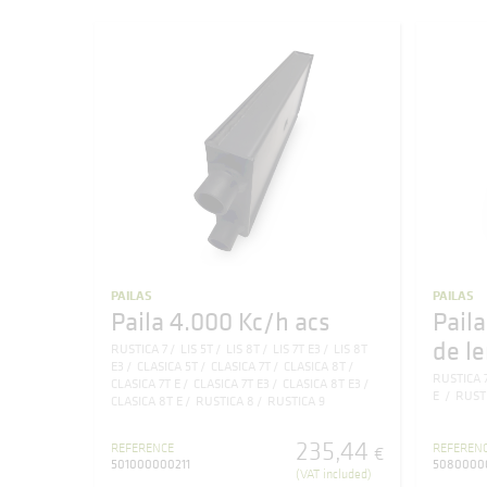
PAILAS
PAILAS
Paila 4.000 Kc/h acs
Pail
de l
RUSTICA 7
LIS 5T
LIS 8T
LIS 7T E3
LIS 8T
E3
CLASICA 5T
CLASICA 7T
CLASICA 8T
RUSTICA 
CLASICA 7T E
CLASICA 7T E3
CLASICA 8T E3
E
RUSTI
CLASICA 8T E
RUSTICA 8
RUSTICA 9
235
,
44
REFERENCE
REFEREN
€
501000000211
5080000
(VAT included)