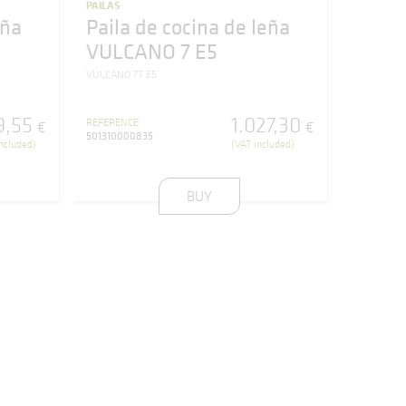
PAILAS
eña
Paila de cocina de leña
VULCANO 7 E5
VULCANO 7T E5
9
,
55
1.027
,
30
REFERENCE
€
€
501310000835
ncluded)
(VAT included)
BUY