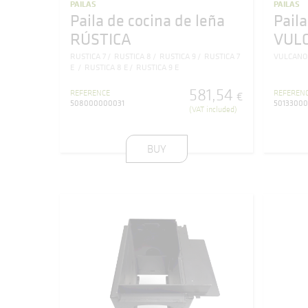
PAILAS
PAILAS
Paila de cocina de leña
Paila
RÚSTICA
VUL
RUSTICA 7
RUSTICA 8
RUSTICA 9
RUSTICA 7
VULCANO
E
RUSTICA 8 E
RUSTICA 9 E
581
,
54
REFERENCE
REFEREN
€
508000000031
5013300
(VAT included)
BUY