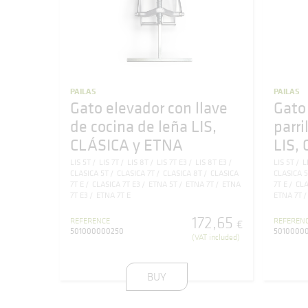
PAILAS
PAILAS
Gato elevador con llave
Gato 
de cocina de leña LIS,
parri
CLÁSICA y ETNA
LIS,
LIS 5T
LIS 7T
LIS 8T
LIS 7T E3
LIS 8T E3
LIS 5T
L
CLASICA 5T
CLASICA 7T
CLASICA 8T
CLASICA
CLASICA 
7T E
CLASICA 7T E3
ETNA 5T
ETNA 7T
ETNA
7T E
CLA
7T E3
ETNA 7T E
ETNA 7T
172
,
65
REFERENCE
REFEREN
€
501000000250
5010000
(VAT included)
BUY