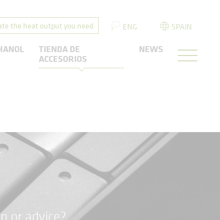
ate the heat output you need
ENG
SPAIN
HANOL
TIENDA DE
NEWS
ACCESORIOS
n or advice?