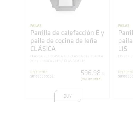
PAILAS
PAILAS
Parrilla de calefacción E y
Parri
paila de cocina de leña
paila
CLÁSICA
LIS
CLASICA 5T
CLASICA 7T
CLASICA 8T
CLASICA
LIS 5T
L
7T E
CLASICA 7T E3
CLASICA 8T E3
596
,
98
REFERENCE
REFEREN
€
501000000366
5010000
(VAT included)
BUY