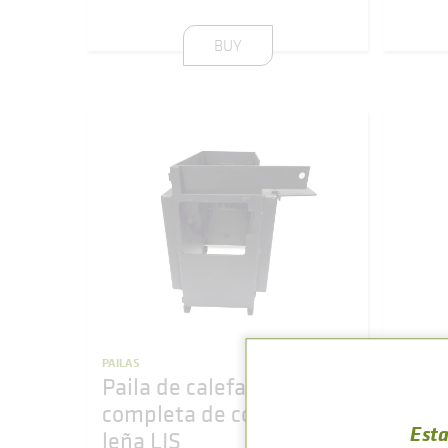
BUY
PAILAS
PAILAS
Paila de calefacción E
Paila
completa de cocina de
coci
Esta
leña LIS
CLASICA 