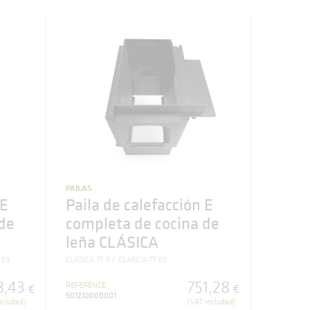
PAILAS
 E
Paila de calefacción E
de
completa de cocina de
leña CLÁSICA
 E3
CLASICA 7T E
CLASICA 7T E3
8
,
43
751
,
28
REFERENCE
€
€
501210000001
ncluded)
(VAT included)