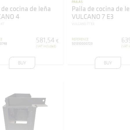
PAILAS
 de cocina de leña
Paila de cocina de l
CANO 4
VULCANO 7 E3
 4T
VULCANO 7T E3
581
,
54
63
CE
REFERENCE
€
00748
501310000723
(VAT included)
(VAT i
BUY
BUY