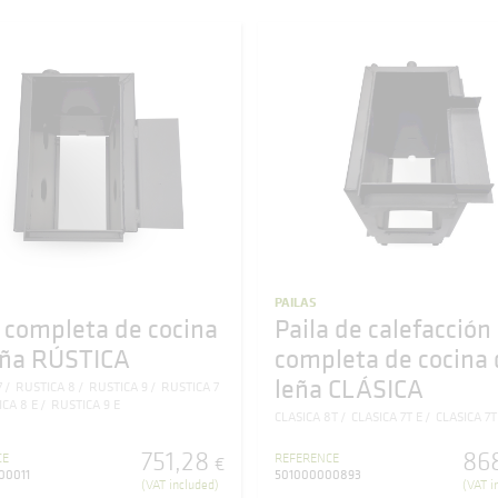
PAILAS
a completa de cocina
Paila de calefacción
eña RÚSTICA
completa de cocina 
leña CLÁSICA
7
RUSTICA 8
RUSTICA 9
RUSTICA 7
CA 8 E
RUSTICA 9 E
CLASICA 8T
CLASICA 7T E
CLASICA 7T
751
,
28
86
CE
REFERENCE
€
00011
501000000893
(VAT included)
(VAT i