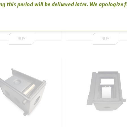
ng this period will be delivered later. We apologize 
LIS 7T E3
LIS 8T E3
639
,
55
86
CE
REFERENCE
€
00890
501000000171
(VAT included)
(VAT i
BUY
BUY