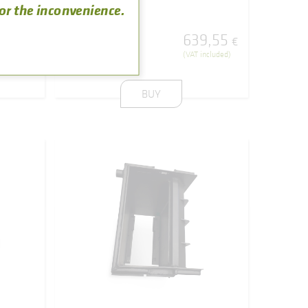
for the inconvenience.
8
,
43
639
,
55
REFERENCE
€
€
501000000019
ncluded)
(VAT included)
BUY