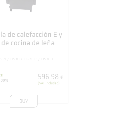
lla de calefacción E y
 de cocina de leña
IS 7T
LIS 8T
LIS 7T E3
LIS 8T E3
596
,
98
CE
€
00018
(VAT included)
BUY