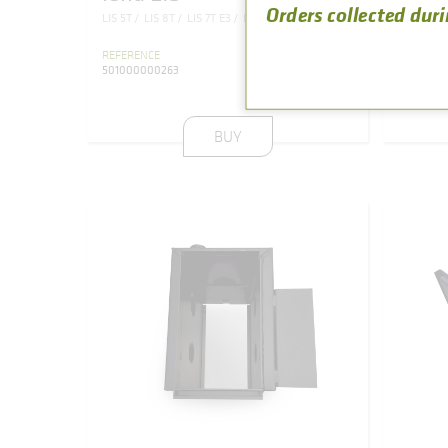
Orders collected duri
LIS 5T
LIS 8T
LIS 7T E3
LIS 8T E3
751
,
28
REFERENCE
REFEREN
€
501000000263
5010000
(VAT included)
BUY