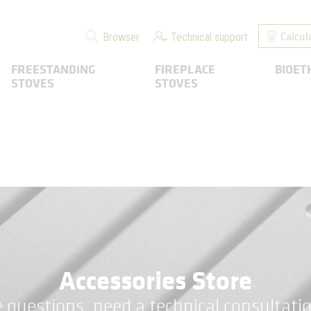
Calcul
Browser
Technical support
FREESTANDING
FIREPLACE
BIOET
STOVES
STOVES
Accessories Store
 questions, need a technical consultatio