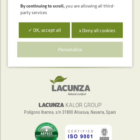
By continuing to scroll,
you are allowing all third-
party services
✓ OK, accept all
x Deny all cookies
Telephone service
Personalize
+34 948 563 511
Polígono Ibarrea, s/n 31800 Alsasua, Navarra, Spain