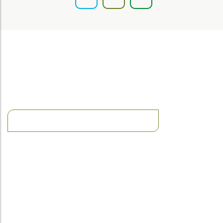
O insert de lenha ABODI dispõe de um design
tradicional com portas abobadadas e
escamoteáveis para que nada o impeça de
desfrutar do lume.
DOCUMENTAÇÃO TÉCNICA