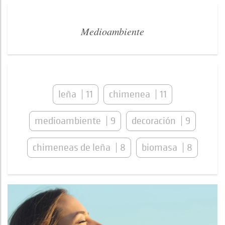
Medioambiente
leña
11
chimenea
11
medioambiente
9
decoración
9
chimeneas de leña
8
biomasa
8