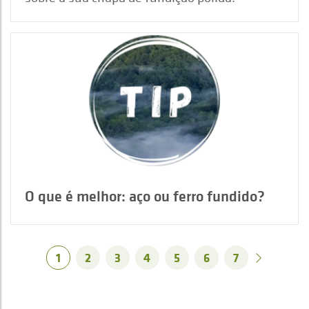
O que é melhor: aço ou ferro fundido?
1
2
3
4
5
6
7