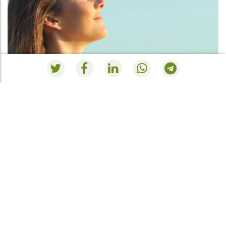
RESUMEN PEDIDO
O seu carrinho de compras está vazio.
Ir à loja
.
INSTAGRAM
@lacunza.natural.comfort
FACEBOOK