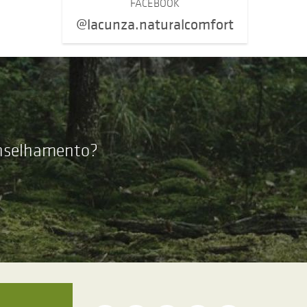
FACEBOOK
@lacunza.naturalcomfort
onselhamento?