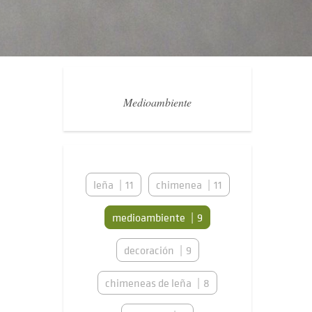
Medioambiente
leña
11
chimenea
11
medioambiente
9
decoración
9
chimeneas de leña
8