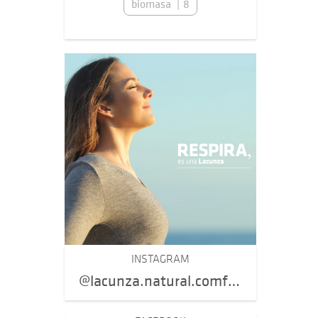
biomasa
8
INSTAGRAM
@lacunza.natural.comfort