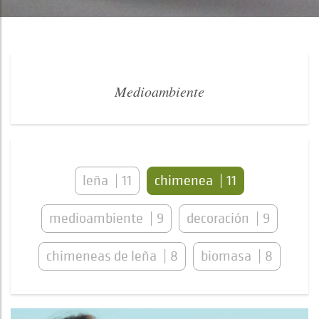
Medioambiente
leña
11
chimenea
11
medioambiente
9
decoración
9
chimeneas de leña
8
biomasa
8