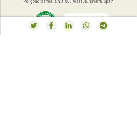
Polígono Ibarrea, s/n 31800 Alsasua, Navarra, Spain
RESUMEN PEDIDO
O seu carrinho de compras está vazio.
Ir à loja
.
Esta empresa ha recibido una ayuda del Gobierno de Navarra en virtud
de la convocatoria de 2021 de “Fomento de la Empresa Digital de
Navarra”
Esta empresa ha recibido una subvención del Gobierno de Navarra al
amparo de la convocatoria de 2022 de ayudas para mejora de la
competitividad