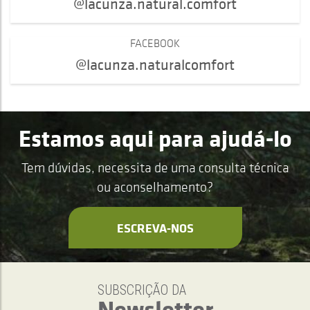
@lacunza.natural.comfort
FACEBOOK
@lacunza.naturalcomfort
Estamos aqui para ajudá-lo
Tem dúvidas, necessita de uma consulta técnica
ou aconselhamento?
ESCREVA-NOS
SUBSCRIÇÃO DA
Newsletter