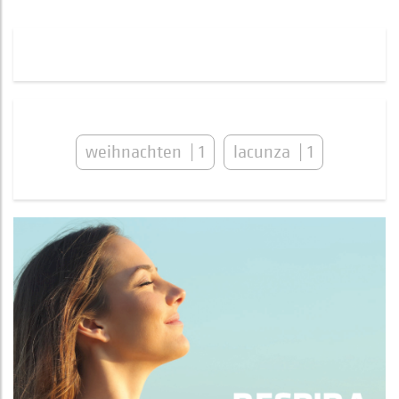
weihnachten
1
lacunza
1