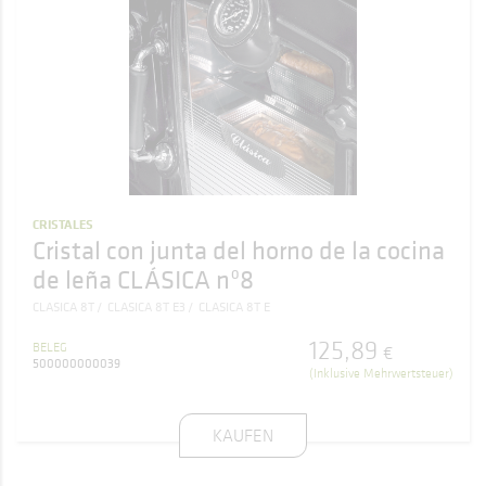
CRISTALES
Cristal con junta del horno de la cocina
de leña CLÁSICA nº8
CLASICA 8T
CLASICA 8T E3
CLASICA 8T E
125
,
89
BELEG
€
500000000039
(Inklusive Mehrwertsteuer)
KAUFEN