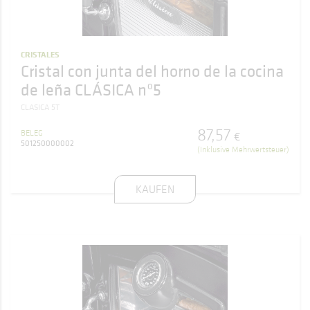
CRISTALES
Cristal con junta del horno de la cocina
de leña CLÁSICA nº5
CLASICA 5T
87
,
57
BELEG
€
501250000002
(Inklusive Mehrwertsteuer)
KAUFEN