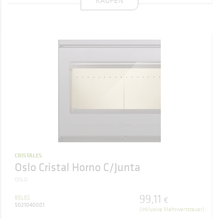
KAUFEN
CRISTALES
Oslo Cristal Horno C/Junta
OSLO
99
,
11
BELEG
€
5021040001
(Inklusive Mehrwertsteuer)