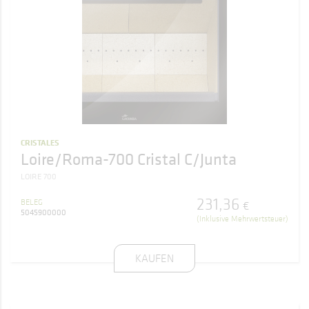
CRISTALES
Loire/Roma-700 Cristal C/Junta
LOIRE 700
231
,
36
BELEG
€
5045900000
(Inklusive Mehrwertsteuer)
KAUFEN