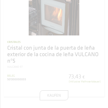
CRISTALES
Cristal con junta de la puerta de leña
exterior de la cocina de leña VULCANO
nº5
VULCANO 5T
73
,
43
BELEG
€
501300000003
(Inklusive Mehrwertsteuer)
KAUFEN