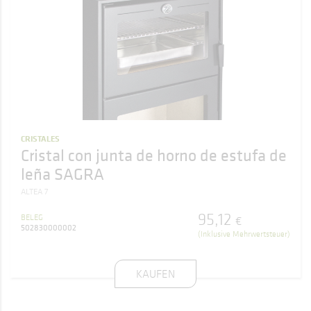
CRISTALES
Cristal con junta de horno de estufa de
leña SAGRA
ALTEA 7
95
,
12
BELEG
€
502830000002
(Inklusive Mehrwertsteuer)
KAUFEN