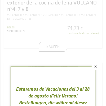
exterior de la cocina de leña VULCANO
nº4, 7 y 8
VULCANO 4T
VULCANO 7T
VULCANO 8T
VULCANO 4T E
VULCANO 7T
E3
VULCANO 7T E5
74
,
78
BELEG
€
501000000379
(Inklusive Mehrwertsteuer)
KAUFEN
Estaremos de Vacaciones del 3 al 28
de agosto ¡Feliz Verano!
Bestellungen, die während dieser