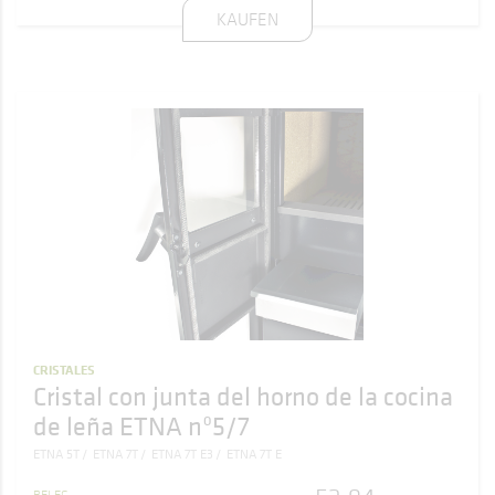
KAUFEN
CRISTALES
Cristal con junta del horno de la cocina
de leña ETNA nº5/7
ETNA 5T
ETNA 7T
ETNA 7T E3
ETNA 7T E
BELEG