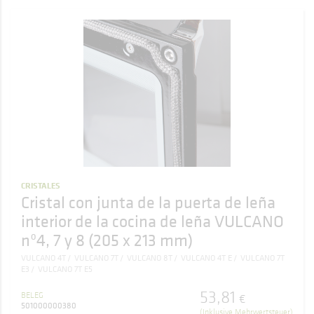
CRISTALES
Cristal con junta de la puerta de leña
interior de la cocina de leña VULCANO
nº4, 7 y 8 (205 x 213 mm)
VULCANO 4T
VULCANO 7T
VULCANO 8T
VULCANO 4T E
VULCANO 7T
E3
VULCANO 7T E5
53
,
81
BELEG
€
501000000380
(Inklusive Mehrwertsteuer)