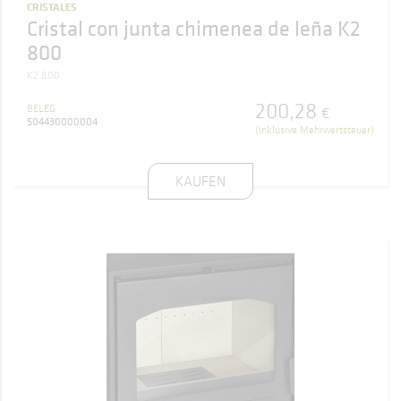
CRISTALES
Cristal con junta chimenea de leña K2
800
K2 800
200
,
28
BELEG
€
504430000004
(Inklusive Mehrwertsteuer)
KAUFEN