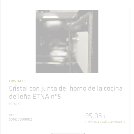
CRISTALES
Cristal con junta del horno de la cocina
de leña ETNA nº5
ETNA 5T
95
,
08
BELEG
€
501420000002
(Inklusive Mehrwertsteuer)