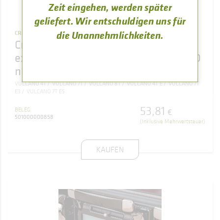
Zeit eingehen, werden später
geliefert. Wir entschuldigen uns für
die Unannehmlichkeiten.
CRISTALES
Cristal con junta de la puerta de leña
exterior de la cocina de leña VULCANO
nº4, 7 y 8 (158 x 186 mm)
VULCANO 4T
VULCANO 7T
VULCANO 8T
VULCANO 4T E
VULCANO 7T
E3
VULCANO 7T E5
53
,
81
BELEG
€
501000000858
(Inklusive Mehrwertsteuer)
KAUFEN