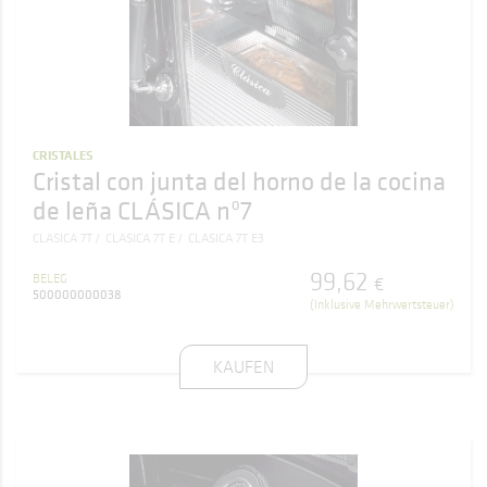
CRISTALES
Cristal con junta del horno de la cocina
de leña CLÁSICA nº7
CLASICA 7T
CLASICA 7T E
CLASICA 7T E3
99
,
62
BELEG
€
500000000038
(Inklusive Mehrwertsteuer)
KAUFEN