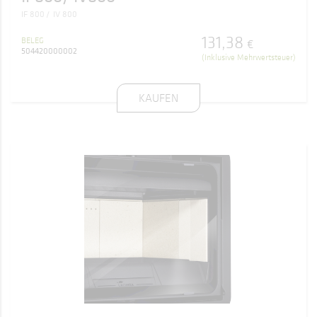
IF 800
IV 800
131
,
38
BELEG
€
504420000002
(Inklusive Mehrwertsteuer)
KAUFEN