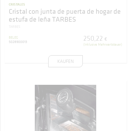
CRISTALES
Cristal con junta de puerta de hogar de
estufa de leña TARBES
TARBES
250
,
22
BELEG
€
5028900013
(Inklusive Mehrwertsteuer)
KAUFEN