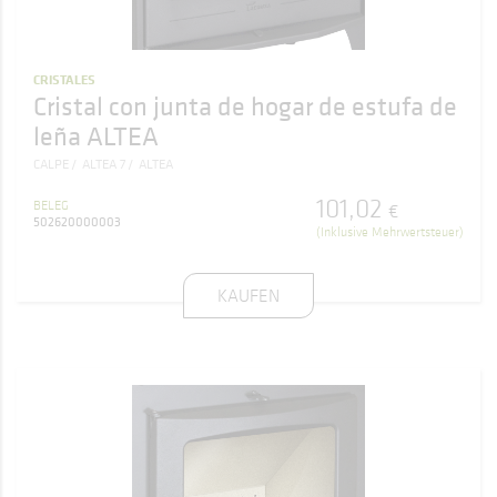
CRISTALES
Cristal con junta de hogar de estufa de
leña ALTEA
CALPE
ALTEA 7
ALTEA
101
,
02
BELEG
€
502620000003
(Inklusive Mehrwertsteuer)
KAUFEN