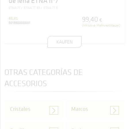
de leña ETNA nº7
ETNA 7T
ETNA 7T E3
ETNA 7T E
99
,
40
BELEG
€
501390000001
(Inklusive Mehrwertsteuer)
KAUFEN
OTRAS CATEGORÍAS DE
ACCESORIOS
Cristales
Marcos