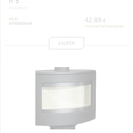
nº5
VULCANO 5T
42
,
88
BELEG
€
501300000004
(Inklusive Mehrwertsteuer)
KAUFEN