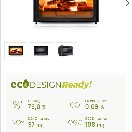
Leistung
CO-Emissionen
76,0
0,09
%
%
NOx Emissionen
OGC Emisionen
97
108
mg
mg