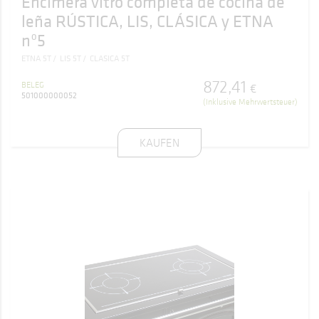
Encimera vitro completa de cocina de
leña RÚSTICA, LIS, CLÁSICA y ETNA
nº5
ETNA 5T
LIS 5T
CLASICA 5T
872
,
41
BELEG
€
501000000052
(Inklusive Mehrwertsteuer)
KAUFEN