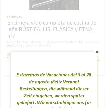
ENCIMERAS
Encimera vitro completa de cocina de
leña RÚSTICA, LIS, CLÁSICA y ETNA
nº7
LIS 7T
LIS 7T E3
CLASICA 7T
CLASICA 7T E
CLASICA 7T E3
RUSTICA 7
RUSTICA 7 E
ETNA 7T
ETNA 7T E
896
,
61
BELEG
€
501000000054
(Inklusive Mehrwertsteuer)
Estaremos de Vacaciones del 3 al 28
KAUFEN
de agosto ¡Feliz Verano!
Bestellungen, die während dieser
Zeit eingehen, werden später
geliefert. Wir entschuldigen uns für