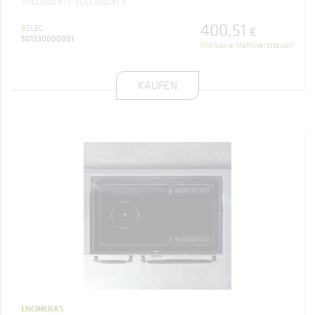
VULCANO 4T
VULCANO 4T E
400
,
51
BELEG
€
501330000001
(Inklusive Mehrwertsteuer)
KAUFEN
ENCIMERAS