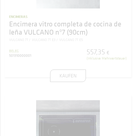
ENCIMERAS
Encimera vitro completa de cocina de
leña VULCANO nº7 (90cm)
VULCANO 7T
VULCANO 7T E3
VULCANO 7T E5
557
,
35
BELEG
€
501310000001
(Inklusive Mehrwertsteuer)
KAUFEN