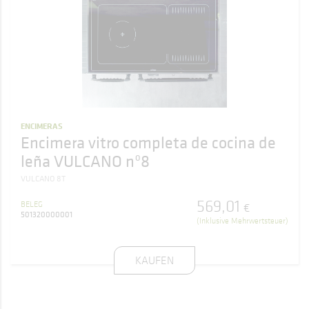
ENCIMERAS
Encimera vitro completa de cocina de
leña VULCANO nº8
VULCANO 8T
569
,
01
BELEG
€
501320000001
(Inklusive Mehrwertsteuer)
KAUFEN