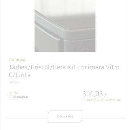
ENCIMERAS
Tarbes/Bristol/Bera Kit Encimera Vitro
C/Junta
TARBES
300
,
08
BELEG
€
6028900000
(Inklusive Mehrwertsteuer)
KAUFEN