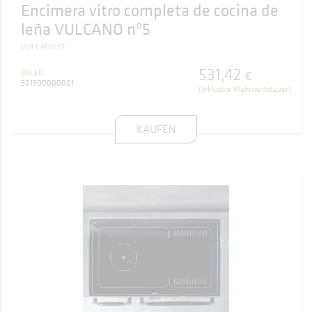
Encimera vitro completa de cocina de
leña VULCANO nº5
VULCANO 5T
531
,
42
BELEG
€
501300000001
(Inklusive Mehrwertsteuer)
KAUFEN