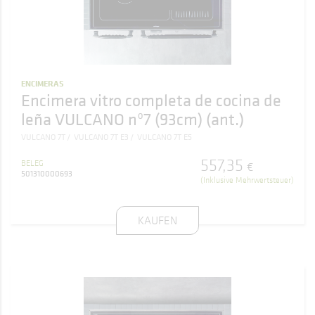
ENCIMERAS
Encimera vitro completa de cocina de
leña VULCANO nº7 (93cm) (ant.)
VULCANO 7T
VULCANO 7T E3
VULCANO 7T E5
557
,
35
BELEG
€
501310000693
(Inklusive Mehrwertsteuer)
KAUFEN