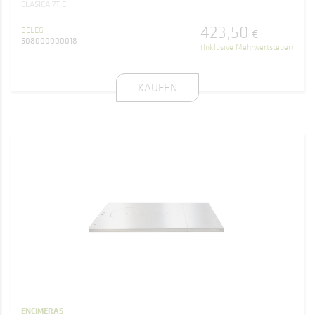
CLASICA 7T E
423
,
50
BELEG
€
508000000018
(Inklusive Mehrwertsteuer)
KAUFEN
ENCIMERAS