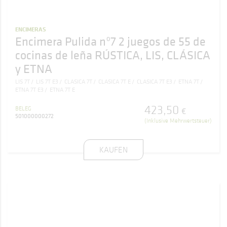
ENCIMERAS
Encimera Pulida nº7 2 juegos de 55 de
cocinas de leña RÚSTICA, LIS, CLÁSICA
y ETNA
LIS 7T
LIS 7T E3
CLASICA 7T
CLASICA 7T E
CLASICA 7T E3
ETNA 7T
ETNA 7T E3
ETNA 7T E
423
,
50
BELEG
€
501000000272
(Inklusive Mehrwertsteuer)
KAUFEN