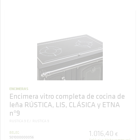
ENCIMERAS
Encimera vitro completa de cocina de
leña RÚSTICA, LIS, CLÁSICA y ETNA
nº9
RUSTICA 9 E
RUSTICA 9
1.016
,
40
BELEG
€
501000000056
(Inklusive Mehrwertsteuer)