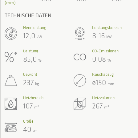
(mm)
TECHNISCHE DATEN
Nennleistung
Leistungsbereich
12,0
8-16
kW
kW
Leistung
CO-Emissionen
85,0
0,08
%
%
Gewicht
Rauchabzug
237
ø150
kg
mm
Heizbereich
Heizvolumen
107
267
2
3
m
m
Größe
40
cm