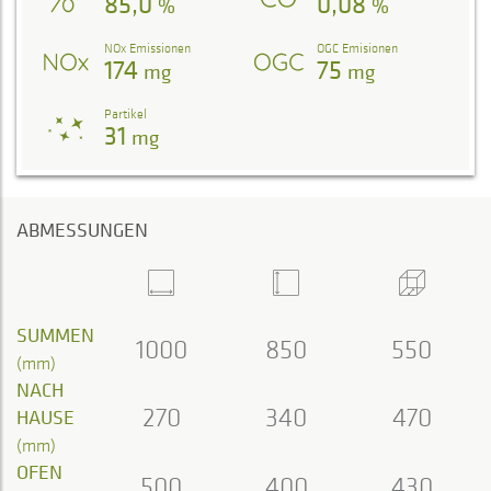
85,0
0,08
%
%
NOx Emissionen
OGC Emisionen
174
75
mg
mg
Partikel
31
mg
ABMESSUNGEN
SUMMEN
1000
850
550
(mm)
NACH
270
340
470
HAUSE
(mm)
OFEN
500
400
430