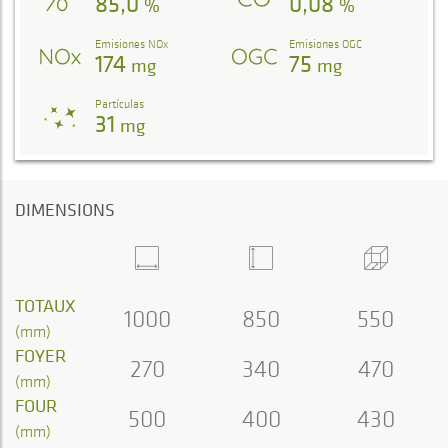
85,0
0,08
%
%
Emisiones NOx
Emisiones OGC
174
75
mg
mg
Partículas
31
mg
DIMENSIONS
TOTAUX
1000
850
550
(mm)
FOYER
270
340
470
(mm)
FOUR
500
400
430
(mm)