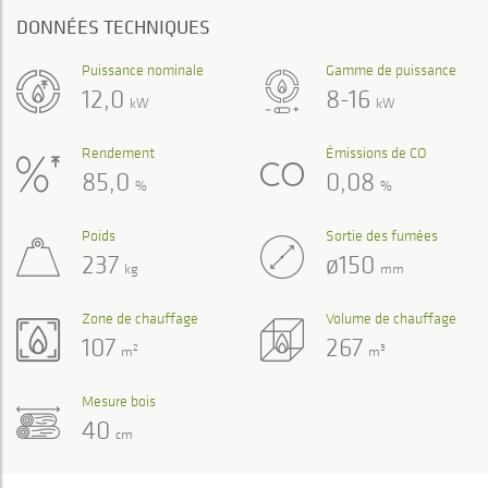
DONNÉES TECHNIQUES
Puissance nominale
Gamme de puissance
12,0
8-16
kW
kW
Rendement
Émissions de CO
85,0
0,08
%
%
Poids
Sortie des fumées
237
ø150
kg
mm
Zone de chauffage
Volume de chauffage
107
267
2
3
m
m
Mesure bois
40
cm