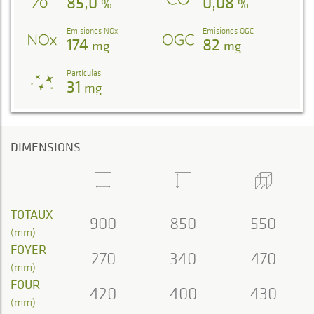
85,0
0,08
%
%
Emisiones NOx
Emisiones OGC
174
82
mg
mg
Partículas
31
mg
DIMENSIONS
TOTAUX
900
850
550
(mm)
FOYER
270
340
470
(mm)
FOUR
420
400
430
(mm)