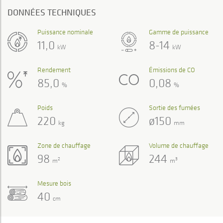
DONNÉES TECHNIQUES
Puissance nominale
Gamme de puissance
11,0
8-14
kW
kW
Rendement
Émissions de CO
85,0
0,08
%
%
Poids
Sortie des fumées
220
ø150
kg
mm
Zone de chauffage
Volume de chauffage
98
244
2
3
m
m
Mesure bois
40
cm