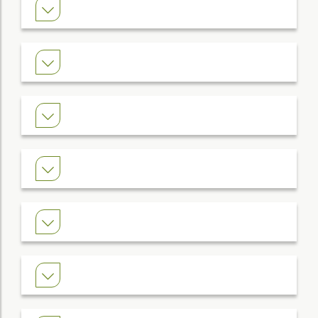
jorge@lacunza.net
JORGE MARTÍN
jorge@lacunza.net
RAFAEL SOLER
629 421 912
JORGE MARTÍN
r.soler@solerduesca.com
jorge@lacunza.net
JORGE MARTÍN
jorge@lacunza.net
JORGE MARTÍN
jorge@lacunza.net
JORGE MARTÍN