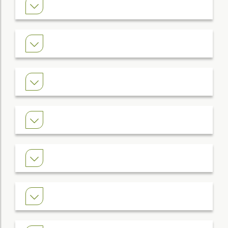
648 553 404
JESÚS MARTÍNEZ
jesusmartinez@lacunza.net
648 553 404
JESÚS MARTÍNEZ
jesusmartinez@lacunza.net
648 553 404
JORGE MARTÍN
jesusmartinez@lacunza.net
jorge@lacunza.net
JORGE MARTÍN
jorge@lacunza.net
JORGE MARTÍN
jorge@lacunza.net
JORGE MARTÍN