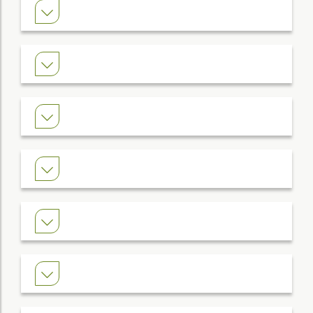
oscarscv88@hotmail.com
609 610 170
OSCAR SAN CAYETANO
oscarscv88@hotmail.com
609 610 170
MIGUEL ÁNGEL CHASCO
oscarscv88@hotmail.com
ma.chasco@outlook.com
MIGUEL ÁNGEL CHASCO
ma.chasco@outlook.com
MIGUEL ÁNGEL CHASCO
ma.chasco@outlook.com
IKER MARTÍNEZ
ikermarbus@gmail.com
IKER MARTÍNEZ