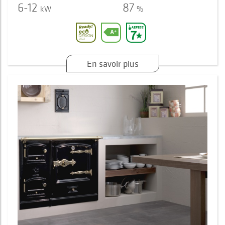
6-12
87
kW
%
En savoir plus