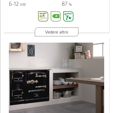
6-12
87
kW
%
Vedere altro