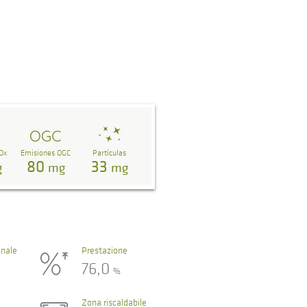
Ox
Emisiones OGC
Partículas
80
33
g
mg
mg
nale
Prestazione
76,0
%
Zona riscaldabile