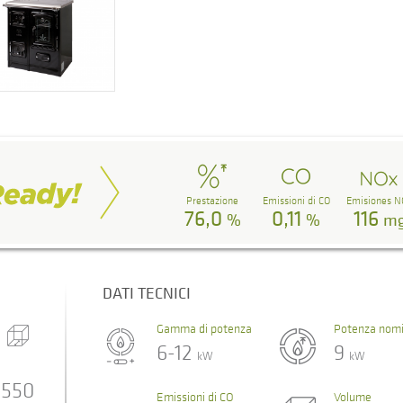
Prestazione
Emissioni di CO
Emisiones N
76,0
0,11
116
%
%
m
DATI TECNICI
Gamma di potenza
Potenza nomi
6-12
9
kW
kW
550
Emissioni di CO
Volume