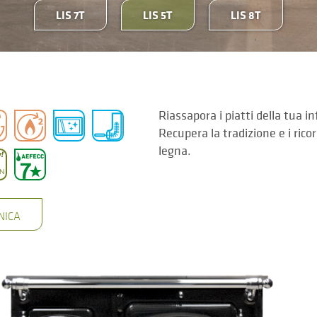
LIS 7T
LIS 5T
LIS 8T
Riassapora i piatti della tua 
Recupera la tradizione e i rico
legna.
NICA