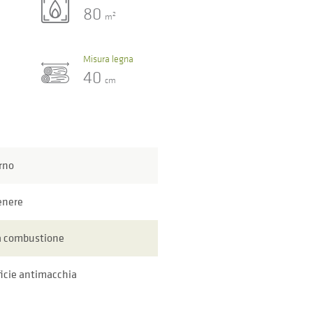
80
2
m
Misura legna
40
cm
rno
enere
a combustione
icie antimacchia