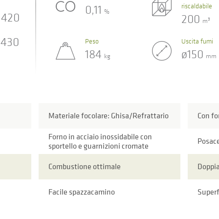
riscaldabile
0,11
%
420
200
3
m
430
Peso
Uscita fumi
184
ø150
kg
mm
Materiale focolare: Ghisa/Refrattario
Con fo
Forno in acciaio inossidabile con
Posac
sportello e guarnizioni cromate
Combustione ottimale
Doppi
Facile spazzacamino
Superf