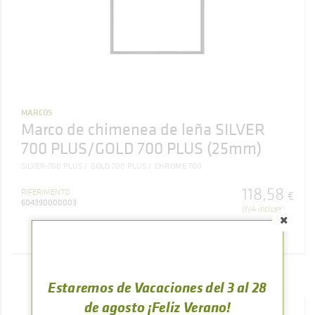
MARCOS
Marco de chimenea de leña SILVER
700 PLUS/GOLD 700 PLUS (25mm)
SILVER-700 PLUS
GOLD 700 PLUS
CHROME 700
118
,
58
RIFERIMENTO
€
604390000003
(IVA inclusa)
ACQUISTARE
Estaremos de Vacaciones del 3 al 28
de agosto ¡Feliz Verano!