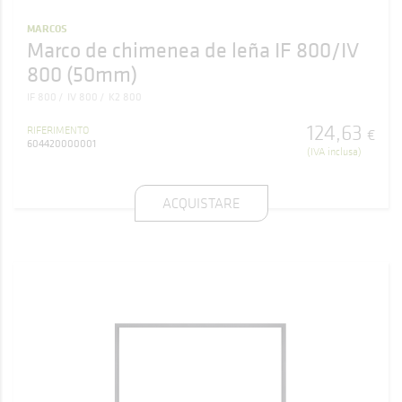
MARCOS
Marco de chimenea de leña IF 800/IV
800 (50mm)
IF 800
IV 800
K2 800
124
,
63
RIFERIMENTO
€
604420000001
(IVA inclusa)
ACQUISTARE