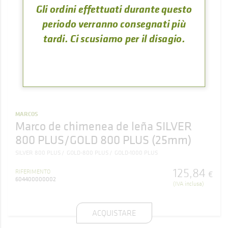
Gli ordini effettuati durante questo
periodo verranno consegnati più
tardi. Ci scusiamo per il disagio.
MARCOS
Marco de chimenea de leña SILVER
800 PLUS/GOLD 800 PLUS (25mm)
SILVER 800 PLUS
GOLD-800 PLUS
GOLD-1000 PLUS
125
,
84
RIFERIMENTO
€
604400000002
(IVA inclusa)
ACQUISTARE