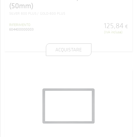
(50mm)
SILVER 800 PLUS
GOLD-800 PLUS
125
,
84
RIFERIMENTO
€
604400000003
(IVA inclusa)
ACQUISTARE