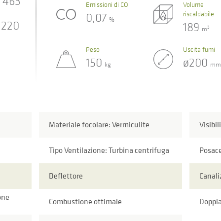
463
Emissioni di CO
Volume
riscaldabile
0,07
%
220
189
3
m
Peso
Uscita fumi
150
ø200
kg
mm
Materiale focolare: Vermiculite
Visibil
Tipo Ventilazione: Turbina centrifuga
Posac
Deflettore
Canali
ione
Combustione ottimale
Doppi