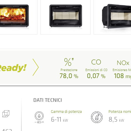
Prestazione
Emissioni di CO
Emisiones N
78,0
0,07
108
%
%
m
DATI TECNICI
Gamma di potenza
Potenza nomi
6-11
8,5
kW
kW