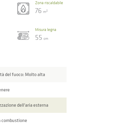
Zona riscaldabile
76
2
m
Misura legna
55
cm
ità del fuoco: Molto alta
enere
zzazione dell'aria esterna
a combustione