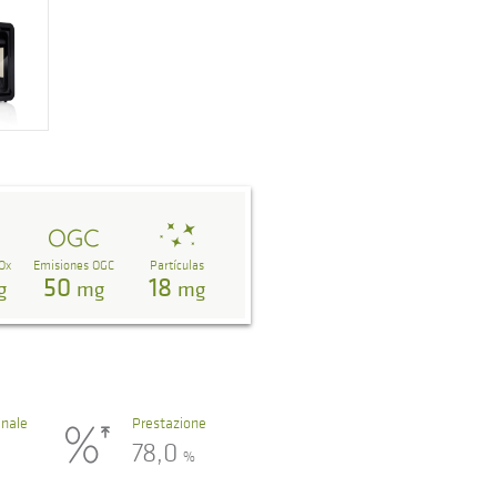
Ox
Emisiones OGC
Partículas
50
18
g
mg
mg
nale
Prestazione
78,0
%