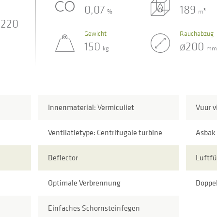
0,07
189
3
%
m
220
Gewicht
Rauchabzug
150
ø200
kg
mm
Innenmaterial: Vermiculiet
Vuur v
Ventilatietype: Centrifugale turbine
Asbak
Deflector
Luftfü
Optimale Verbrennung
Doppe
Einfaches Schornsteinfegen