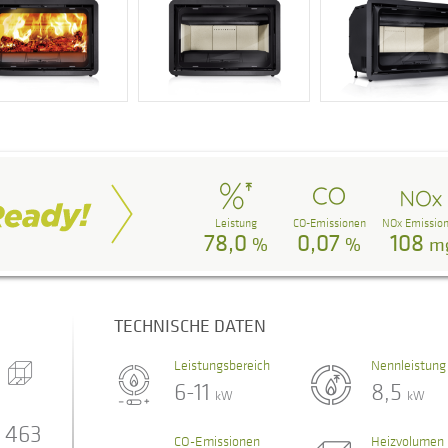
Leistung
CO-Emissionen
NOx Emissio
78,0
0,07
108
%
%
m
TECHNISCHE DATEN
Leistungsbereich
Nennleistung
6-11
8,5
kW
kW
463
CO-Emissionen
Heizvolumen