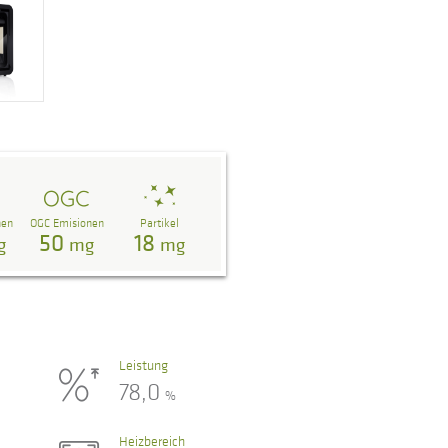
nen
OGC Emisionen
Partikel
50
18
g
mg
mg
Leistung
78,0
%
Heizbereich