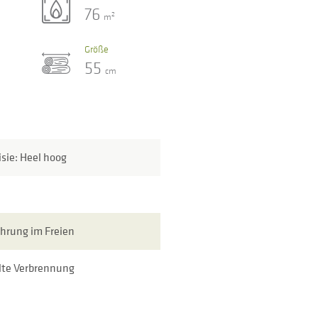
76
2
m
Größe
55
cm
isie: Heel hoog
hrung im Freien
lte Verbrennung