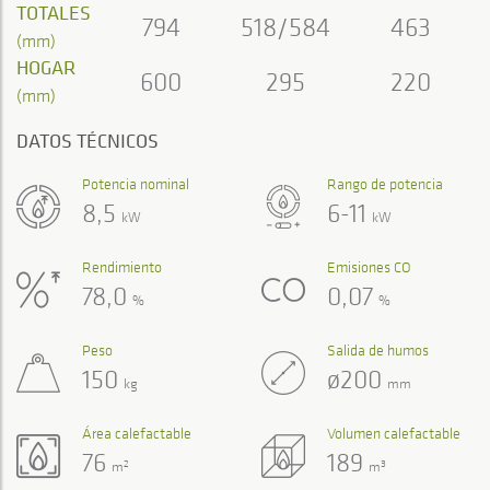
TOTALES
794
518/584
463
(mm)
HOGAR
600
295
220
(mm)
DATOS TÉCNICOS
Potencia nominal
Rango de potencia
8,5
6-11
kW
kW
Rendimiento
Emisiones CO
78,0
0,07
%
%
Peso
Salida de humos
150
ø200
kg
mm
Área calefactable
Volumen calefactable
76
189
2
3
m
m