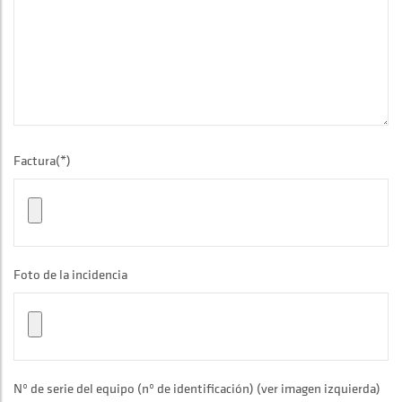
Factura(*)
Foto de la incidencia
Nº de serie del equipo (nº de identificación) (ver imagen izquierda)