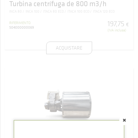
Turbina centrífuga de 800 m3/h
INCA 80
INCA 100
ITACA 80 ECO
ITACA 100 ECO
ITACA 120 ECO
197
,
75
RIFERIMENTO
€
504000000069
(IVA inclusa)
ACQUISTARE