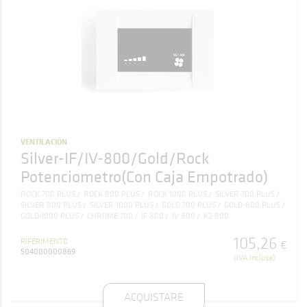
VENTILACIÓN
Silver-IF/IV-800/Gold/Rock
Potenciometro(Con Caja Empotrado)
ROCK 700 PLUS
ROCK 800 PLUS
ROCK 1000 PLUS
SILVER-700 PLUS
SILVER 800 PLUS
SILVER-1000 PLUS
GOLD 700 PLUS
GOLD-800 PLUS
GOLD-1000 PLUS
CHROME 700
IF 800
IV 800
K2 800
105
,
26
RIFERIMENTO
€
504000000869
(IVA inclusa)
ACQUISTARE