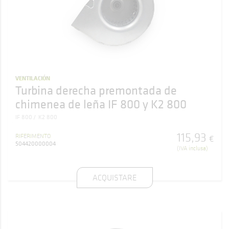
VENTILACIÓN
Turbina derecha premontada de
chimenea de leña IF 800 y K2 800
IF 800
K2 800
115
,
93
RIFERIMENTO
€
504420000004
(IVA inclusa)
ACQUISTARE