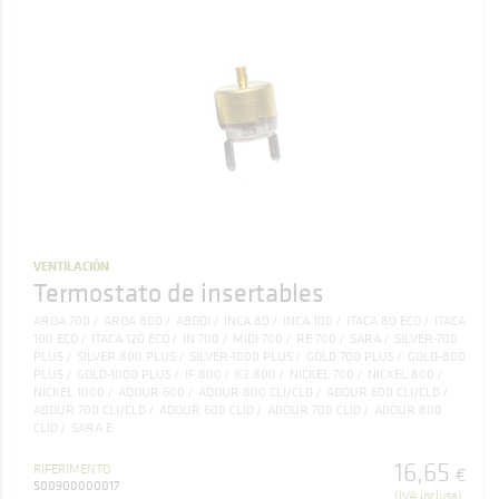
VENTILACIÓN
Termostato de insertables
AROA 700
AROA 800
ABODI
INCA 80
INCA 100
ITACA 80 ECO
ITACA
100 ECO
ITACA 120 ECO
IN 700
MIDI 700
RE 700
SARA
SILVER-700
PLUS
SILVER 800 PLUS
SILVER-1000 PLUS
GOLD 700 PLUS
GOLD-800
PLUS
GOLD-1000 PLUS
IF 800
K2 800
NICKEL 700
NICKEL 800
NICKEL 1000
ADOUR 600
ADOUR 800 CLI/CLD
ADOUR 600 CLI/CLD
ADOUR 700 CLI/CLD
ADOUR 600 CLID
ADOUR 700 CLID
ADOUR 800
CLID
SARA E
16
,
65
RIFERIMENTO
€
500900000017
(IVA inclusa)