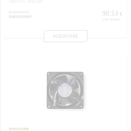
AROA 700
AROA 800
90
,
53
RIFERIMENTO
€
504000000831
(IVA inclusa)
ACQUISTARE
VENTILACIÓN