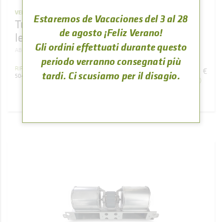
VENTILACIÓN
Estaremos de Vacaciones del 3 al 28
Turbina centrífuga de chimenea de
de agosto ¡Feliz Verano!
leña ABODI
Gli ordini effettuati durante questo
ABODI
periodo verranno consegnati più
115
,
93
RIFERIMENTO
€
tardi. Ci scusiamo per il disagio.
504080000007
(IVA inclusa)
ACQUISTARE