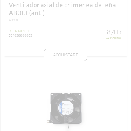
Ventilador axial de chimenea de leña
ABODI (ant.)
ABODI
68
,
41
RIFERIMENTO
€
504030000003
(IVA inclusa)
ACQUISTARE