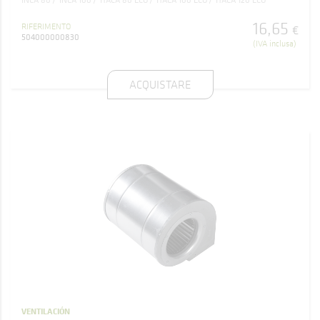
INCA 80
INCA 100
ITACA 80 ECO
ITACA 100 ECO
ITACA 120 ECO
16
,
65
RIFERIMENTO
€
504000000830
(IVA inclusa)
ACQUISTARE
VENTILACIÓN