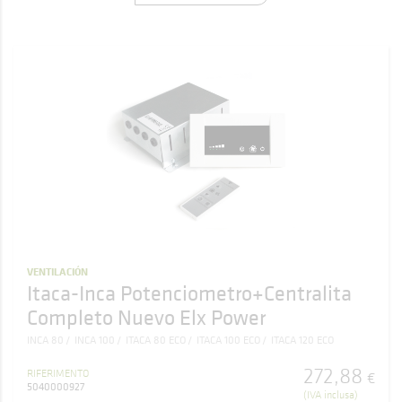
VENTILACIÓN
Itaca-Inca Potenciometro+Centralita
Completo Nuevo Elx Power
INCA 80
INCA 100
ITACA 80 ECO
ITACA 100 ECO
ITACA 120 ECO
272
,
88
RIFERIMENTO
€
5040000927
(IVA inclusa)