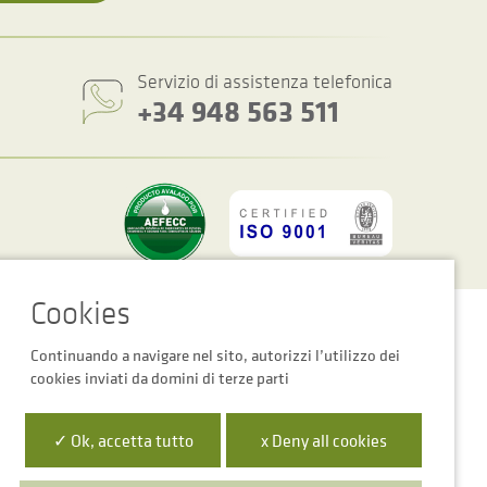
Servizio di assistenza telefonica
+34 948 563 511
Impostazioni dei cookie
Avviso Legale
Informativa Sulla Privacy
Continuando a navigare nel sito, autorizzi l’utilizzo dei
cookies inviati da domini di terze parti
✓ Ok, accetta tutto
x Deny all cookies
 la Empresa Digital de Navarra”