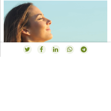
RESUMEN PEDIDO
Al momento il tuo carrello della spesa è vuoto.
Andare al negozio
.
INSTAGRAM