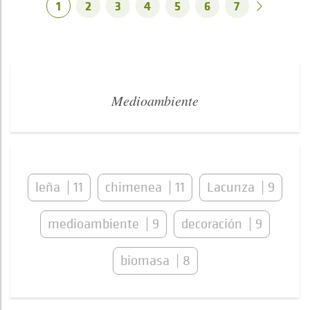
1
2
3
4
5
6
7
Medioambiente
leña
11
chimenea
11
Lacunza
9
medioambiente
9
decoración
9
biomasa
8