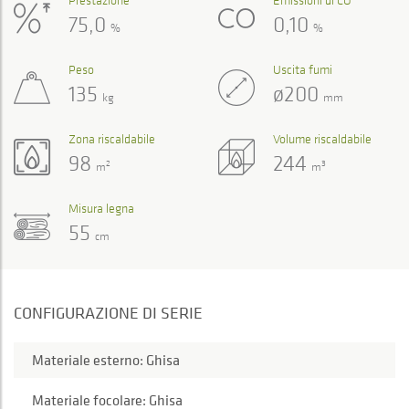
75,0
0,10
%
%
Peso
Uscita fumi
135
ø200
kg
mm
Zona riscaldabile
Volume riscaldabile
98
244
2
3
m
m
Misura legna
55
cm
CONFIGURAZIONE DI SERIE
Materiale esterno: Ghisa
Materiale focolare: Ghisa