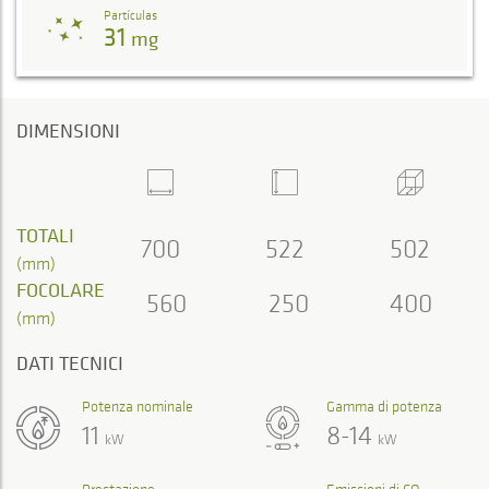
Partículas
31
mg
DIMENSIONI
TOTALI
700
522
502
(mm)
FOCOLARE
560
250
400
(mm)
DATI TECNICI
Potenza nominale
Gamma di potenza
11
8-14
kW
kW
Prestazione
Emissioni di CO