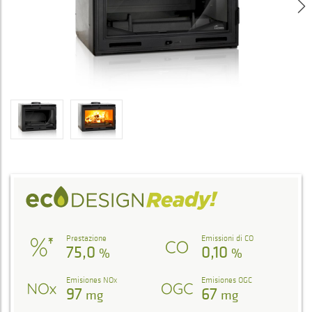
Prestazione
Emissioni di CO
75,0
0,10
%
%
Emisiones NOx
Emisiones OGC
97
67
mg
mg