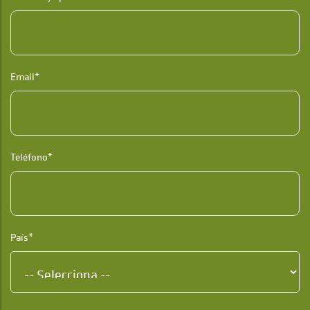
Email*
Teléfono*
País*