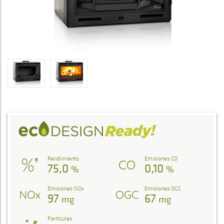
Rendimiento
Emisiones CO
75,0
0,10
%
%
Emisiones NOx
Emisiones OGC
97
67
mg
mg
Partículas