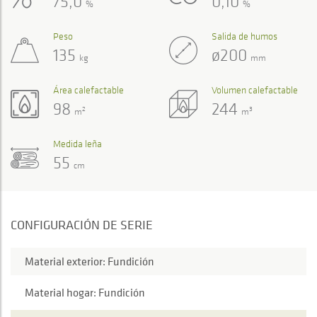
75,0
0,10
%
%
Peso
Salida de humos
135
ø200
kg
mm
Área calefactable
Volumen calefactable
98
244
2
3
m
m
Medida leña
55
cm
CONFIGURACIÓN DE SERIE
Material exterior: Fundición
Material hogar: Fundición