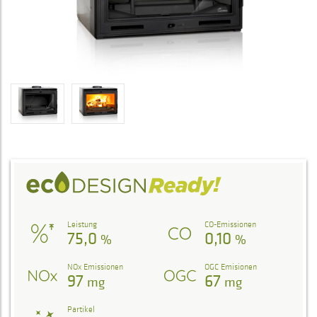
Leistung
CO-Emissionen
75,0
0,10
%
%
NOx Emissionen
OGC Emisionen
97
67
mg
mg
Partikel