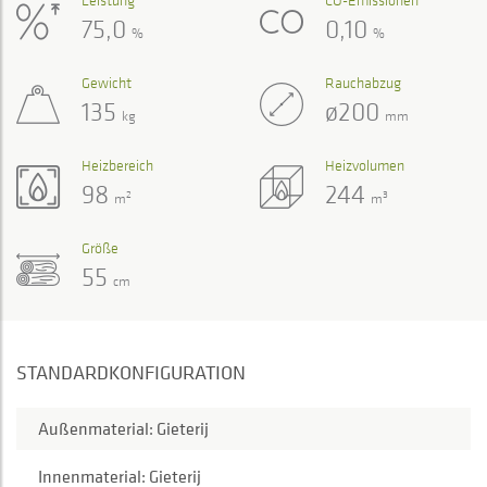
75,0
0,10
%
%
Gewicht
Rauchabzug
135
ø200
kg
mm
Heizbereich
Heizvolumen
98
244
2
3
m
m
Größe
55
cm
STANDARDKONFIGURATION
Außenmaterial: Gieterij
Innenmaterial: Gieterij