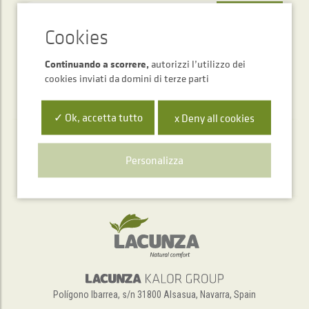
INVIARE
Continuando a scorrere,
autorizzi l’utilizzo dei
cookies inviati da domini di terze parti
✓ Ok, accetta tutto
x Deny all cookies
Servizio di assistenza telefonica
Personalizza
+34 948 563 511
Polígono Ibarrea, s/n 31800 Alsasua, Navarra, Spain