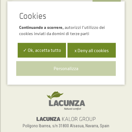
INVIARE
Continuando a scorrere,
autorizzi l’utilizzo dei
cookies inviati da domini di terze parti
✓ Ok, accetta tutto
x Deny all cookies
Servizio di assistenza telefonica
Personalizza
+34 948 563 511
Polígono Ibarrea, s/n 31800 Alsasua, Navarra, Spain