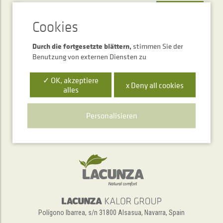
SENDEN
Durch die fortgesetzte blättern,
stimmen Sie der
Benutzung von externen Diensten zu
✓ OK, akzeptiere
x Deny all cookies
alles
Telefonischer Auskunftsservice
Personalisieren
+34 948 563 511
Polígono Ibarrea, s/n 31800 Alsasua, Navarra, Spain