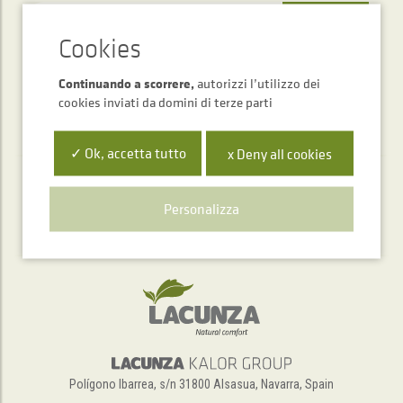
INVIARE
Continuando a scorrere,
autorizzi l’utilizzo dei
cookies inviati da domini di terze parti
✓ Ok, accetta tutto
x Deny all cookies
Servizio di assistenza telefonica
Personalizza
+34 948 563 511
Polígono Ibarrea, s/n 31800 Alsasua, Navarra, Spain