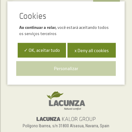
ENVIAR
Ao continuar a rolar,
você estará aceitando todos
os serviços terceiros
✓ OK, aceitar tudo
x Deny all cookies
Serviço de atendimento telefónico
Personalizar
+34 948 563 511
Polígono Ibarrea, s/n 31800 Alsasua, Navarra, Spain