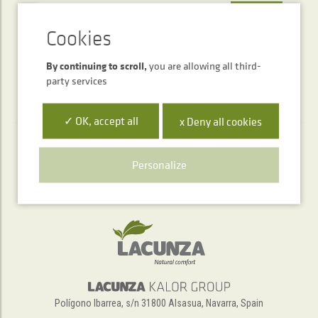
SEND
By continuing to scroll,
you are allowing all third-
party services
✓ OK, accept all
x Deny all cookies
Telephone service
Personalize
+34 948 563 511
Polígono Ibarrea, s/n 31800 Alsasua, Navarra, Spain