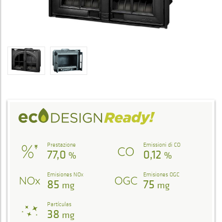
Prestazione
Emissioni di CO
77,0
0,12
%
%
Emisiones NOx
Emisiones OGC
85
75
mg
mg
Partículas
38
mg