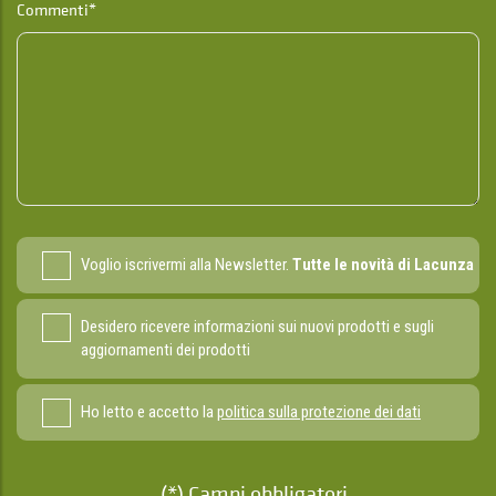
Commenti*
Voglio iscrivermi alla Newsletter.
Tutte le novità di Lacunza
Desidero ricevere informazioni sui nuovi prodotti e sugli
aggiornamenti dei prodotti
Ho letto e accetto la
politica sulla protezione dei dati
(*) Campi obbligatori