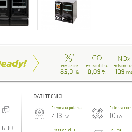
Prestazione
Emissioni di CO
Emisiones N
85,0
0,09
109
%
%
m
DATI TECNICI
Gamma di potenza
Potenza nomi
7-13
10
kW
kW
600
Emissioni di CO
Volume