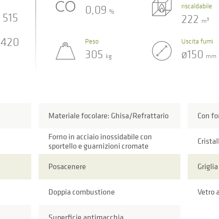
riscaldabile
0,09
%
515
222
3
m
420
Peso
Uscita fumi
305
ø150
kg
mm
Materiale focolare: Ghisa/Refrattario
Con fo
Forno in acciaio inossidabile con
Cristal
sportello e guarnizioni cromate
Posacenere
Griglia
Doppia combustione
Vetro 
Superficie antimacchia