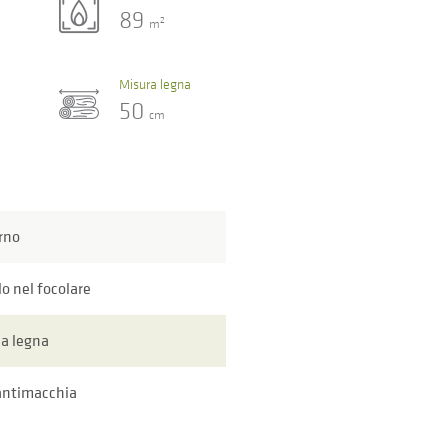
89
2
m
Misura legna
50
cm
rno
lo nel focolare
 a legna
antimacchia