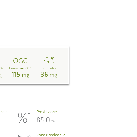
Ox
Emisiones OGC
Partículas
115
36
g
mg
mg
nale
Prestazione
85,0
%
Zona riscaldabile