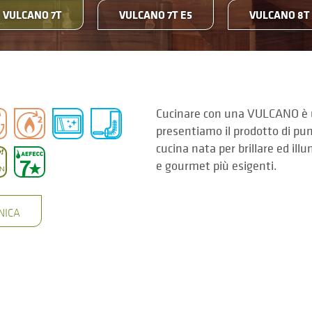
VULCANO 7T
VULCANO 7T E5
VULCANO 8T
Cucinare con una VULCANO è u
presentiamo il prodotto di pu
cucina nata per brillare ed ill
e gourmet più esigenti.
NICA