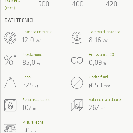
FORNO
500
400
420
(mm)
DATI TECNICI
Potenza nominale
Gamma di potenza
12,0
8-16
kW
kW
Prestazione
Emissioni di CO
85,0
0,09
%
%
Peso
Uscita fumi
325
ø150
kg
mm
Zona riscaldabile
Volume riscaldabile
107
267
2
3
m
m
Misura legna
50
cm