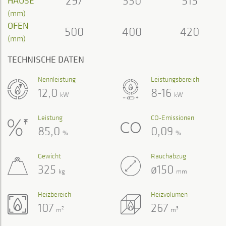
297
330
515
HAUSE
(mm)
OFEN
500
400
420
(mm)
TECHNISCHE DATEN
Nennleistung
Leistungsbereich
12,0
8-16
kW
kW
Leistung
CO-Emissionen
85,0
0,09
%
%
Gewicht
Rauchabzug
325
ø150
kg
mm
Heizbereich
Heizvolumen
107
267
2
3
m
m