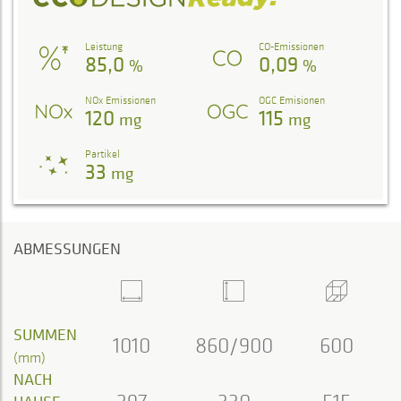
Leistung
CO-Emissionen
85,0
0,09
%
%
NOx Emissionen
OGC Emisionen
120
115
mg
mg
Partikel
33
mg
ABMESSUNGEN
SUMMEN
1010
860/900
600
(mm)
NACH