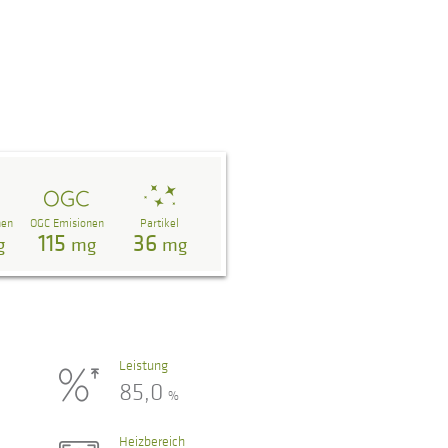
nen
OGC Emisionen
Partikel
115
36
g
mg
mg
Leistung
85,0
%
Heizbereich