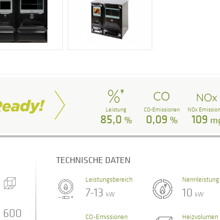
Leistung
CO-Emissionen
NOx Emissio
85,0
0,09
109
%
%
m
TECHNISCHE DATEN
Leistungsbereich
Nennleistung
7-13
10
kW
kW
600
CO-Emissionen
Heizvolumen