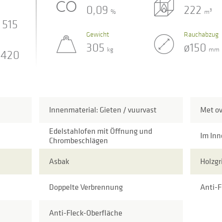
0,09
222
3
%
m
515
Gewicht
Rauchabzug
305
ø150
kg
mm
420
Innenmaterial: Gieten / vuurvast
Met o
Edelstahlofen mit Öffnung und
Im Inn
Chrombeschlägen
Asbak
Holzgri
Doppelte Verbrennung
Anti-F
Anti-Fleck-Oberfläche