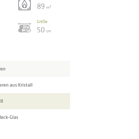
89
2
m
Größe
50
cm
ven
eren aus Kristall
ll
leck-Glas