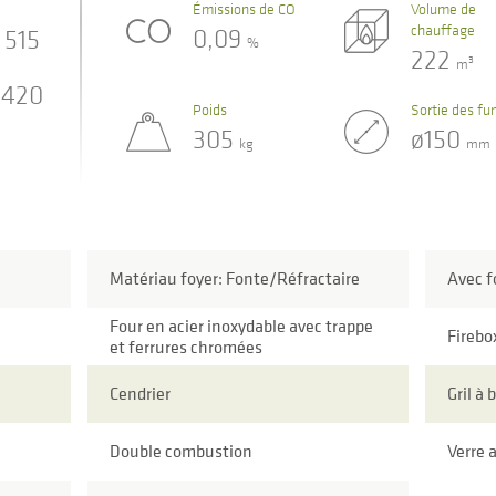
Émissions de CO
Volume de
chauffage
0,09
515
%
222
3
m
420
Poids
Sortie des f
305
ø150
kg
mm
Matériau foyer: Fonte/Réfractaire
Avec f
Four en acier inoxydable avec trappe
Firebo
et ferrures chromées
Cendrier
Gril à 
Double combustion
Verre 