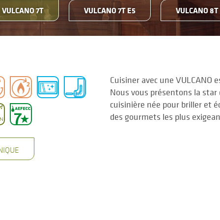
VULCANO 7T
VULCANO 7T E5
VULCANO 8T
Cuisiner avec une VULCANO es
Nous vous présentons la star 
cuisinière née pour briller et é
des gourmets les plus exigea
NIQUE