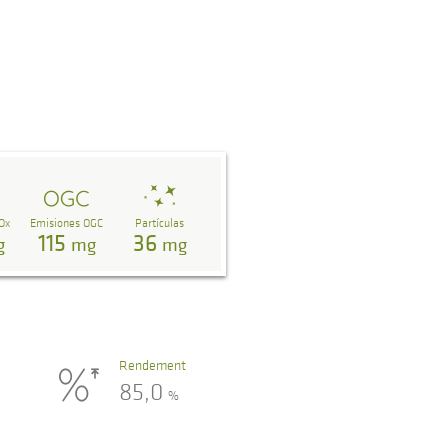
Ox
Emisiones OGC
Partículas
115
36
g
mg
mg
Rendement
85,0
%