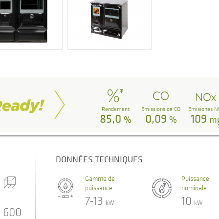
Rendement
Émissions de CO
Emisiones N
85,0
0,09
109
%
%
m
DONNÉES TECHNIQUES
Gamme de
Puissance
puissance
nominale
7-13
10
kW
kW
600