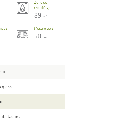
Zone de
chauffage
89
2
m
umées
Mesure bois
50
cm
our
x glass
bois
anti-taches