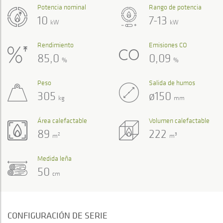
Potencia nominal
Rango de potencia
10
7-13
kW
kW
Rendimiento
Emisiones CO
85,0
0,09
%
%
Peso
Salida de humos
305
ø150
kg
mm
Área calefactable
Volumen calefactable
89
222
2
3
m
m
Medida leña
50
cm
CONFIGURACIÓN DE SERIE