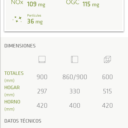
109
115
mg
mg
Partículas
36
mg
DIMENSIONES
TOTALES
900
860/900
600
(mm)
HOGAR
297
330
515
(mm)
HORNO
420
400
420
(mm)
DATOS TÉCNICOS