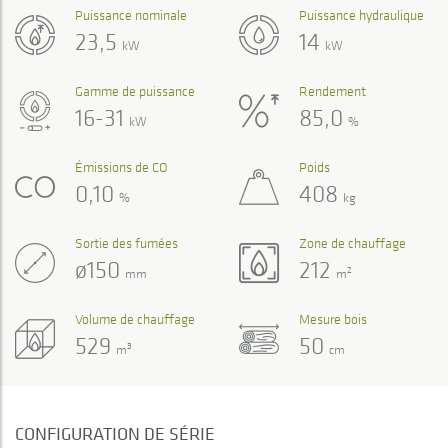
Puissance nominale
Puissance hydraulique
23,5
14
kW
kW
Gamme de puissance
Rendement
16-31
85,0
kW
%
Émissions de CO
Poids
0,10
408
%
kg
Sortie des fumées
Zone de chauffage
ø150
212
2
mm
m
Volume de chauffage
Mesure bois
529
50
3
m
cm
CONFIGURATION DE SÉRIE