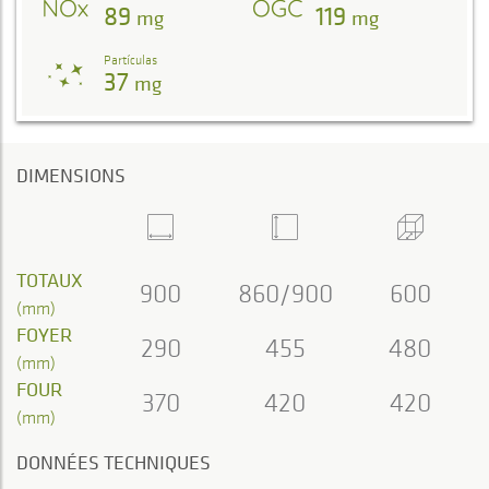
89
119
mg
mg
Partículas
37
mg
DIMENSIONS
TOTAUX
900
860/900
600
(mm)
FOYER
290
455
480
(mm)
FOUR
370
420
420
(mm)
DONNÉES TECHNIQUES