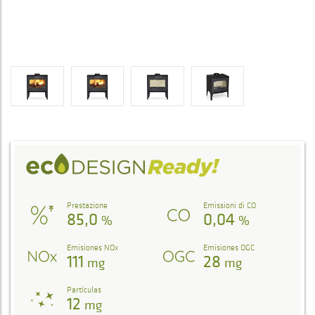
Prestazione
Emissioni di CO
85,0
0,04
%
%
Emisiones NOx
Emisiones OGC
111
28
mg
mg
Partículas
12
mg