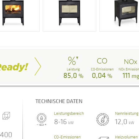
Leistung
CO-Emissionen
NOx Emissio
85,0
0,04
111
%
%
m
TECHNISCHE DATEN
Leistungsbereich
Nennleistung
8-16
12,0
kW
kW
400
CO-Emissionen
Heizvolumen