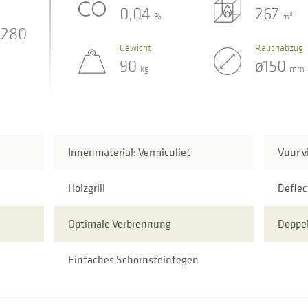
0,04
267
3
%
m
280
Gewicht
Rauchabzug
90
ø150
kg
mm
Innenmaterial: Vermiculiet
Vuur v
Holzgrill
Deflec
Optimale Verbrennung
Doppe
Einfaches Schornsteinfegen