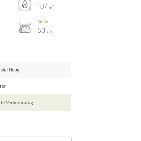
107
2
m
Größe
50
cm
isie: Hoog
tor
lte Verbrennung