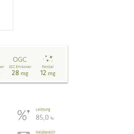
nen
OGC Emisionen
Partikel
28
12
g
mg
mg
Leistung
85,0
%
Heizbereich