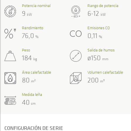
Potencia nominal
Rango de potencia
9
6-12
kW
kW
Rendimiento
Emisiones CO
76,0
0,11
%
%
Peso
Salida de humos
184
ø150
kg
mm
Área calefactable
Volumen calefactable
80
200
2
3
m
m
Medida leña
40
cm
CONFIGURACIÓN DE SERIE