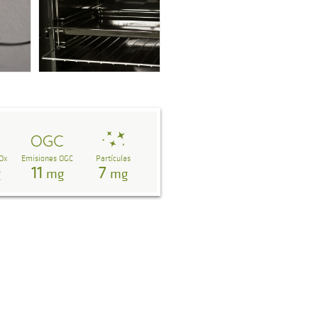
Ox
Emisiones OGC
Partículas
11
7
g
mg
mg