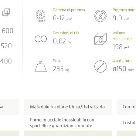
Gamma di potenza
Potenza nomi
6-12
9,0
kW
kW
600
Emissioni di CO
Volume
riscaldabile
0,02
%
520
198
3
m
400
Peso
Uscita fumi
235
ø150
kg
mm
sa
Materiale focolare: Ghisa/Refrattario
Con fo
Forno in acciaio inossidabile con
Cristal
sportello e guarnizioni cromate