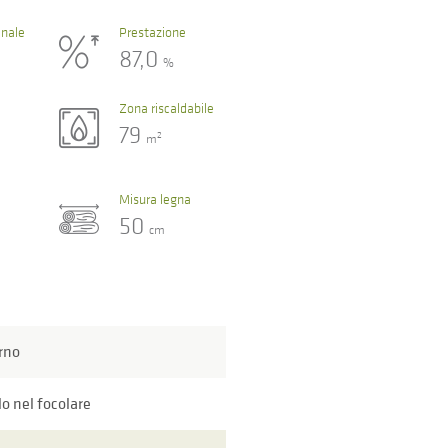
nale
Prestazione
87,0
%
Zona riscaldabile
79
2
m
Misura legna
50
cm
rno
lo nel focolare