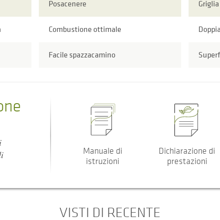
Posacenere
Griglia
a
Combustione ottimale
Doppi
Facile spazzacamino
Superf
one
i
Manuale di
Dichiarazione di
i
istruzioni
prestazioni
VISTI DI RECENTE