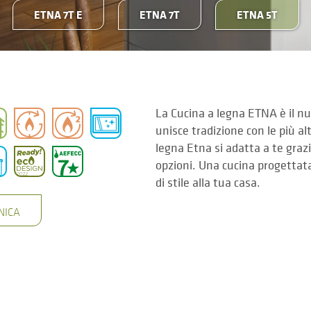
ETNA 7T E
ETNA 7T
ETNA 5T
La Cucina a legna ETNA è il nu
unisce tradizione con le più al
legna Etna si adatta a te graz
opzioni. Una cucina progettata
di stile alla tua casa.
NICA