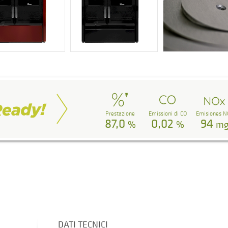
Prestazione
Emissioni di CO
Emisiones N
87,0
0,02
94
%
%
m
DATI TECNICI