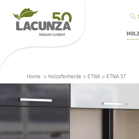
HOL
Home
Holzofenherde
ETNA
ETNA 5T