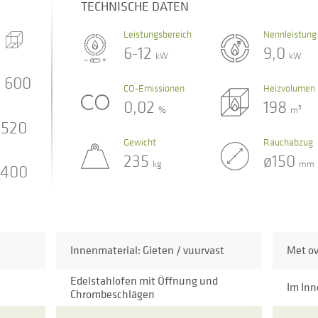
TECHNISCHE DATEN
Leistungsbereich
Nennleistung
6-12
9,0
kW
kW
600
CO-Emissionen
Heizvolumen
0,02
198
3
%
m
520
Gewicht
Rauchabzug
235
ø150
kg
mm
400
Innenmaterial: Gieten / vuurvast
Met o
Edelstahlofen mit Öffnung und
Im Inn
Chrombeschlägen