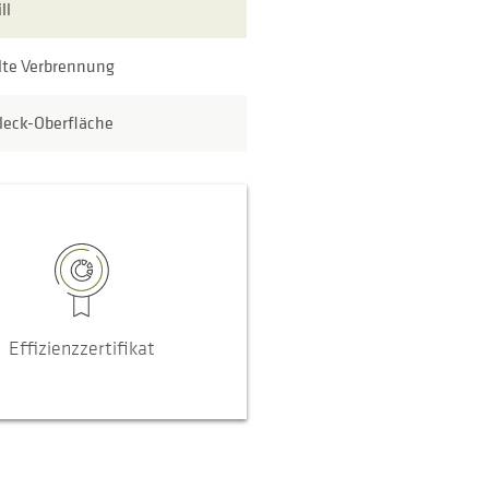
ll
lte Verbrennung
leck-Oberfläche
Effizienzzertifikat