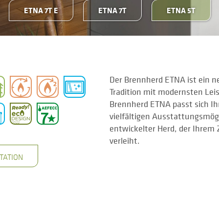
ETNA 7T E
ETNA 7T
ETNA 5T
Der Brennherd ETNA ist ein n
Tradition mit modernsten Lei
Brennherd ETNA passt sich Ih
vielfältigen Ausstattungsmögl
entwickelter Herd, der Ihrem
verleiht.
TATION