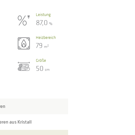
Leistung
87,0
%
Heizbereich
79
2
m
Größe
50
cm
ven
eren aus Kristall