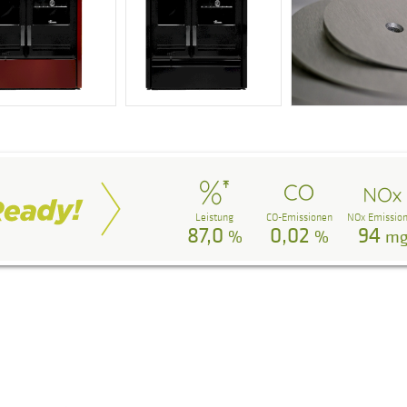
Leistung
CO-Emissionen
NOx Emissio
87,0
0,02
94
%
%
m