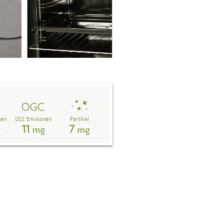
nen
OGC Emisionen
Partikel
11
7
g
mg
mg