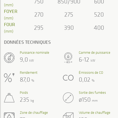
750
850/900
600
(mm)
FOYER
270
275
520
(mm)
FOUR
295
390
400
(mm)
DONNÉES TECHNIQUES
Puissance nominale
Gamme de puissance
9,0
6-12
kW
kW
Rendement
Émissions de CO
87,0
0,02
%
%
Poids
Sortie des fumées
235
ø150
kg
mm
Zone de chauffage
Volume de chauffage