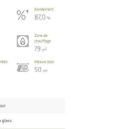
Rendement
87,0
%
Zone de
chauffage
79
2
m
umées
Mesure bois
50
cm
our
x glass