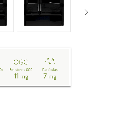
Ox
Emisiones OGC
Partículas
11
7
g
mg
mg