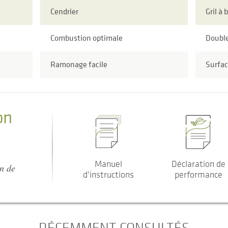
Cendrier
Gril à 
Combustion optimale
Doubl
Ramonage facile
Surfac
on
Manuel
Déclaration de
on de
d'instructions
performance
RÉCEMMENT CONSULTÉS