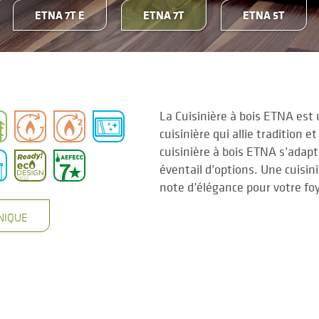
ETNA 7T E
ETNA 7T
ETNA 5T
La Cuisinière à bois ETNA est
cuisinière qui allie tradition 
cuisinière à bois ETNA s’adapt
éventail d’options. Une cuisin
note d’élégance pour votre fo
NIQUE