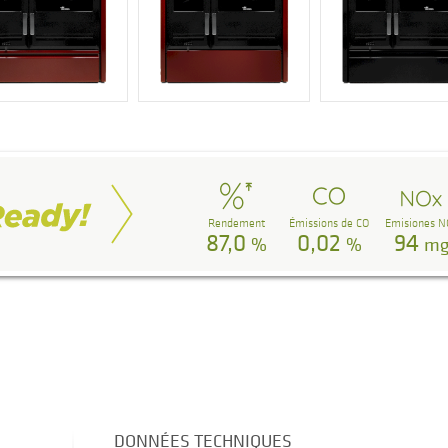
Rendement
Émissions de CO
Emisiones N
87,0
0,02
94
%
%
m
DONNÉES TECHNIQUES