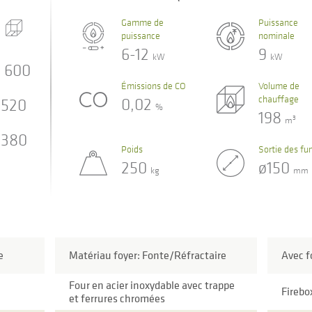
Gamme de
Puissance
puissance
nominale
6-12
9
kW
kW
600
Émissions de CO
Volume de
chauffage
0,02
520
%
198
3
m
380
Poids
Sortie des f
250
ø150
kg
mm
e
Matériau foyer: Fonte/Réfractaire
Avec f
Four en acier inoxydable avec trappe
Firebo
et ferrures chromées